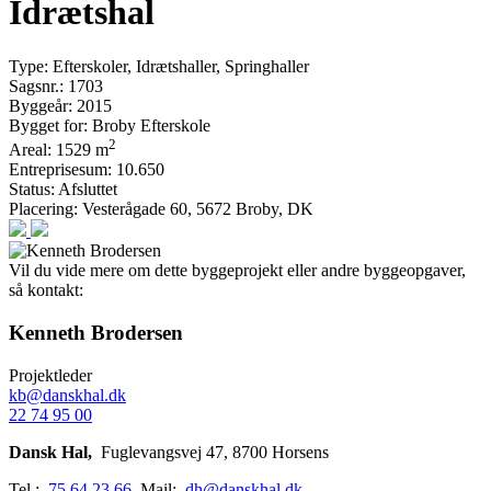
Idrætshal
Type:
Efterskoler, Idrætshaller, Springhaller
Sagsnr.:
1703
Byggeår:
2015
Bygget for:
Broby Efterskole
2
Areal:
1529 m
Entreprisesum:
10.650
Status:
Afsluttet
Placering:
Vesterågade 60, 5672 Broby, DK
Vil du vide mere om dette byggeprojekt eller andre byggeopgaver,
så kontakt:
Kenneth Brodersen
Projektleder
kb@danskhal.dk
22 74 95 00
Dansk Hal,
Fuglevangsvej 47, 8700 Horsens
Tel.:
75 64 23 66
Mail:
dh@danskhal.dk