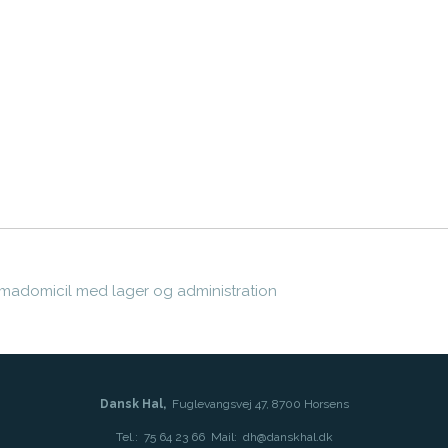
irmadomicil med lager og administration
Dansk Hal,
Fuglevangsvej 47, 8700 Horsens
Tel.:
75 64 23 66
Mail:
dh@danskhal.dk