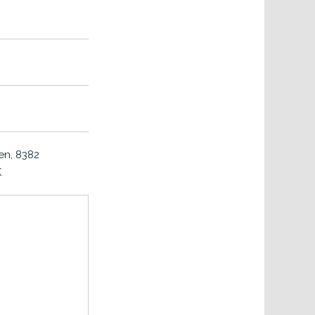
ten, 8382
K