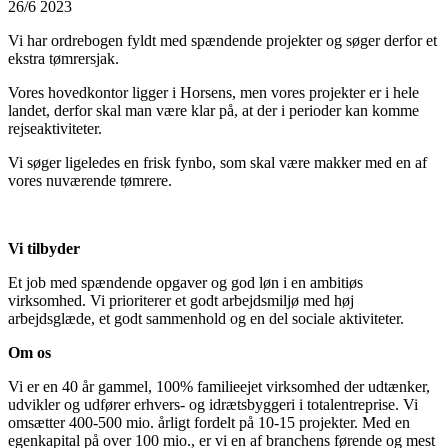
26/6 2023
Vi har ordrebogen fyldt med spændende projekter og søger derfor et
ekstra tømrersjak.
Vores hovedkontor ligger i Horsens, men vores projekter er i hele
landet, derfor skal man være klar på,
at der i perioder kan komme
rejseaktiviteter.
Vi søger ligeledes en frisk fynbo, som skal være makker med en af
vores nuværende tømrere.
Vi tilbyder
Et job med spændende opgaver og god løn i en ambitiøs
virksomhed. Vi prioriterer et godt arbejdsmiljø med
høj
arbejdsglæde, et godt sammenhold og en del sociale aktiviteter.
Om os
Vi er en 40 år gammel, 100% familieejet virksomhed der udtænker,
udvikler og udfører erhvers- og idrætsbyggeri
i totalentreprise. Vi
omsætter 400-500 mio. årligt fordelt på 10-15 projekter. Med en
egenkapital på over 100 mio., er vi en af branchens førende og mest