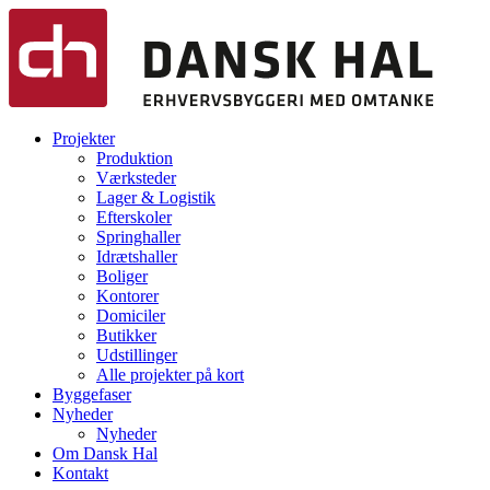
Projekter
Produktion
Værksteder
Lager & Logistik
Efterskoler
Springhaller
Idrætshaller
Boliger
Kontorer
Domiciler
Butikker
Udstillinger
Alle projekter på kort
Byggefaser
Nyheder
Nyheder
Om Dansk Hal
Kontakt