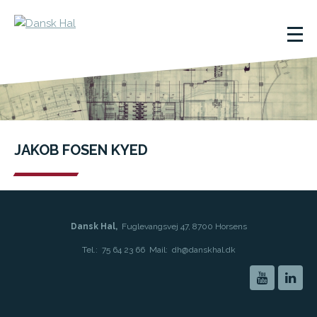
JAKOB FOSEN KYED
Dansk Hal,
Fuglevangsvej 47, 8700 Horsens
Tel.:
75 64 23 66
Mail:
dh@danskhal.dk